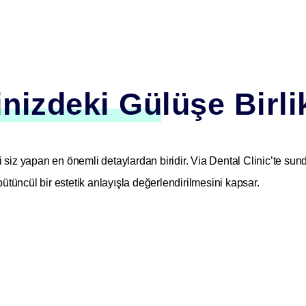
nizdeki Gülüşe Birli
 siz yapan en önemli detaylardan biridir. Via Dental Clinic’te s
bütüncül bir estetik anlayışla değerlendirilmesini kapsar.
rımı Nedir?
rengi, diş boyutu, dişlerin dizilimi, dudak yapısı ve diş eti oranı gib
masıdır. Bu süreçte hem diş sağlığınız iyileştirilir hem de yüzünü
lamalar Yer Alabilir?