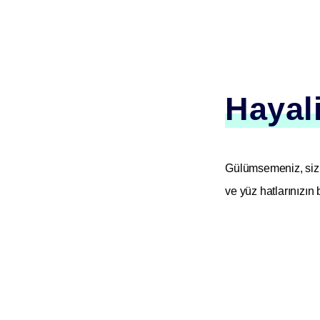
Hayali
Gülümsemeniz, sizi
ve yüz hatlarınızın 
Gülüş Tasa
Gülüş tasarımı; diş 
gülümseme oluşturul
Hangi Uygu