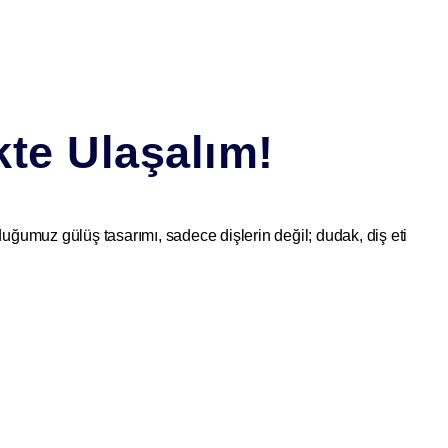
kte Ulaşalım!
unduğumuz
gülüş tasarımı
, sadece dişlerin değil; dudak, diş eti
i unsurların estetik açıdan değerlendirilip, kişiye özel bir
zle uyumlu, doğal bir estetik görünüm elde edilir.