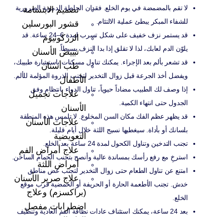
لا تقم بالمضمضة في يوم الخلع. فقدان الجلطة الدموية الضرورية
تصميم الابتسامة
للشفاء المبكر يبطئ عملية الالتئام.
قشور البورسلين
قد يستمر نزف خفيف على شكل تسرب لمدة 6–24 ساعة. قد
الزركونيوم
يلوّن الدم لعابك، لذا لا تقلق إذا بدا النزف بسيطاً.
تبييض الأسنان
قد تشعر بألم بعد الإجراء. يمكنك تناول مسكنات باستشارة طبيبك،
طب أسنان
ويفضل أخذ الجرعة قبل زوال التخدير لتجنب الذروة المؤلمة للألم.
الأطفال
إذا وصف لك الطبيب مضاداً حيوياً، تناول الدواء بانتظام وفق
علاجات تجميل
الجدول حتى انتهاء الكمية.
الأسنان
قد يظهر عظم الفك مكان السن المخلوع. لا تلمس هذه المنطقة
علاجات الأسنان
بلسانك أو بأداة. سيغطيها نسيج اللثة خلال أيام قليلة.
التعويضية
تجنب التدخين وتناول الكحول لمدة 24 ساعة بعد الخلع.
علاج أمراض الفم
استرخِ مع رفع رأسك بمساندة عالية وأنصح بتجنب الحمام الساخن.
أمراض اللثة
امتنع عن تناول الطعام حتى زوال التخدير لتجنب عض مناطق
علاج صرير الأسنان
خدش. تجنب الأطعمة الحارة أو الحريفة أو الحمضية قرب موقع
(براكسزم) وعلاج
الخلع.
اضطرابات مفصل
بعد 24 ساعة، يمكنك استئناف عادات نظافة الفم العادية وتنظيف