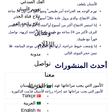
الفك الصدغي
الأسنان بلطف.
تقويم الأسنان
تورم الوجه بعد الجراحة أمر طبيعي. وضع الثلج في أول 24 ساعة
علاج قناة الجذر
يقلل الانتفاخ، والذي يزول عادة خلال أسبوع.
علاج رائحة الفم
إذا استمر الانتفاخ أكثر من أسبوع أو اشتدت الأوجاع، أو إذا استمر
وَسَائِلُ
النزف لأكثر من 24 ساعة مع ظهور طعم أو رائحة كريهة، تواصل
فوراً مع طبيبك.
الإِعْلَامِ
إذا وُضعت خيوط جراحية، أزلها بعد أسبوع في موعد المتابعة، فلا
تنسَ حجز الموعد التالي.
مدونة
تواصل
حدث المنشورات
معنا
العربية
الأمور التي يجب مراعاتها عند إجراء زراعة الأسنان
الأمور التي يجب مراعاتها عند إجراء زراعة الأسنان قدّمت الدكتورة...
Türkçe
العربية
English