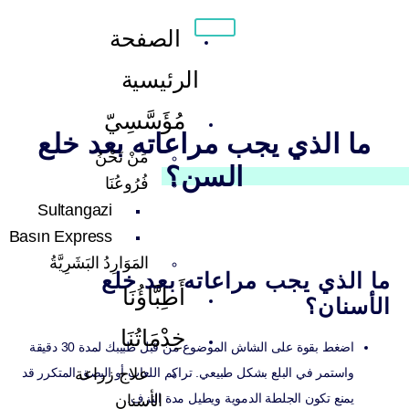
الصفحة
الرئيسية
مُؤَسَّسِيّ
ما الذي يجب مراعاته بعد خلع
مَنْ نَحْنُ
السن؟
فُرُوعُنَا
Sultangazi
Basın Express
المَوَارِدُ البَشَرِيَّةُ
ا الذي يجب مراعاته بعد خلع
أَطِبَّاؤُنَا
لأسنان؟
خِدْمَاتُنَا
اضغط بقوة على الشاش الموضوع من قبل طبيبك لمدة 30 دقيقة
علاج زراعة
واستمر في البلع بشكل طبيعي. تراكم اللعاب أو البصق المتكرر قد
يمنع تكون الجلطة الدموية ويطيل مدة النزف.
الأسنان